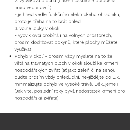
2. Výcviková plocha (časem částečně oplocená,
hned vedle ovcí )
- je hned vedle funkčního elektrického ohradníku,
proto je třeba na to brát ohled
3. volné louky v okolí
- výcvik ovcí probíhá i na volných prostorech,
prosím dodržovat pokynů, které plochy můžete
využívat
Pohyb v okolí - prosím vždy myslete na to že
většina travnatých ploch v okolí slouží ke krmení
hospodářských zvířat (ať jako zeleň či na seno),
buďte prosím vždy ohleduplní, nevjíždějte do luk,
minimalizujte pohyb ve vysoké trávě. Děkujeme !
(Jak víte, poslední roky bývá nedostatek krmení pro
hospodářská zvířata)