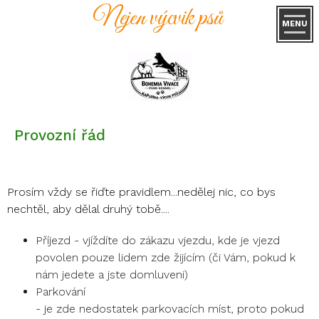
Nejen výcvik psů
MENU
Provozní řád
Prosím vždy se řiďte pravidlem...nedělej nic, co bys
nechtěl, aby dělal druhý tobě....
Příjezd - vjíždíte do zákazu vjezdu, kde je vjezd
povolen pouze lidem zde žijícím (či Vám, pokud k
nám jedete a jste domluveni)
Parkování
- je zde nedostatek parkovacích míst, proto pokud