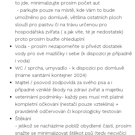
to jde, minimalizujte prosím počet aut
- parkujte pouze na místě, kde Vám to bude
umožněno po domluvě, většina ostatních ploch
slouží pro pastvu či na trávu určenou pro
hospodářská zvířata ( a jak víte, té je nedostatek)
proto prosím buďte ohleduplní
Voda - prosím nezapomeňte si přivézt dostatek
vody pro své mazlíčky i sebe (k dispozici je případně
i voda)
WC / sprcha, umyvadlo - k dispozici po domluvě
(máme sanitární kontejner 2024)
Majitel / psovod zodpovídá za svého psa a i
případné vzniklé škody na zdraví zvířat a majetku
veterinární podmínky- každý pes musí mít platné
kompletní očkování (nestačí pouze vzteklina) +
pravidelně odčervován či koprologicky testován
Štěkání
- jelikož se nacházíme poblíž obydlené části, prosím
snažte se minimalizovat štěkot psů (tedy necvičící