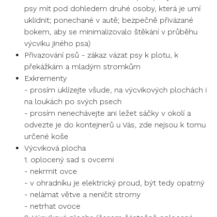
psy mít pod dohledem druhé osoby, která je umí
uklidnit; ponechané v autě; bezpečně přivázané
bokem, aby se minimalizovalo štěkání v průběhu
výcviku jiného psa)
Přivazování psů - zákaz vázat psy k plotu, k
překážkám a mladým stromkům
Exkrementy
- prosím uklízejte všude, na výcvikových plochách i
na loukách po svých psech
- prosím nenechávejte ani ležet sáčky v okolí a
odvezte je do kontejnerů u Vás, zde nejsou k tomu
určené koše
Výcviková plocha
1. oplocený sad s ovcemi
- nekrmit ovce
- v ohradníku je elektrický proud, být tedy opatrný
- nelámat větve a neničit stromy
- netrhat ovoce