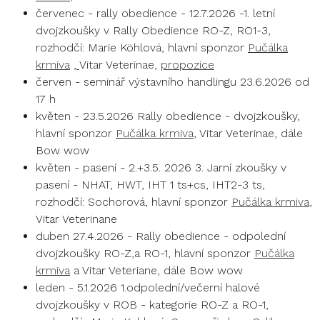
červenec - rally obedience - 12.7.2026 -1. letní
dvojzkoušky v Rally Obedience RO-Z, RO1-3,
rozhodčí: Marie Köhlová, hlavní sponzor
Pučálka
krmiva
,
Vitar Veterinae,
propozice
červen - seminář výstavního handlingu 23.6.2026 od
17 h
květen - 23.5.2026 Rally obedience - dvojzkoušky,
hlavní sponzor
Pučálka krmiva
, Vitar Veterinae, dále
Bow wow
květen - pasení - 2.+3.5. 2026 3. Jarní zkoušky v
pasení - NHAT, HWT, IHT 1 ts+cs, IHT2-3 ts,
rozhodčí: Sochorová, hlavní sponzor
Pučálka krmiva
,
Vitar Veterinane
duben 27.4.2026 - Rally obedience - odpolední
dvojzkoušky RO-Z,a RO-1, hlavní sponzor
Pučálka
krmiva
a Vitar Veteriane, dále Bow wow
leden - 5.1.2026 1.odpolední/večerní halové
dvojzkoušky v ROB - kategorie RO-Z a RO-1,