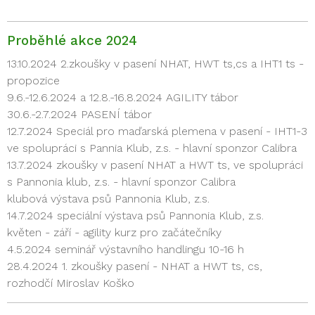
Proběhlé akce 2024
13.10.2024 2.zkoušky v pasení NHAT, HWT ts,cs a IHT1 ts -
propozice
9.6.-12.6.2024 a 12.8.-16.8.2024 AGILITY tábor
30.6.-2.7.2024 PASENÍ tábor
12.7.2024 Speciál pro maďarská plemena v pasení - IHT1-3
ve spolupráci s Pannia Klub, z.s. - hlavní sponzor Calibra
13.7.2024 zkoušky v pasení NHAT a HWT ts, ve spolupráci
s Pannonia klub, z.s. - hlavní sponzor Calibra
klubová výstava psů Pannonia Klub, z.s.
14.7.2024 speciální výstava psů Pannonia Klub, z.s.
květen - září - agility kurz pro začátečníky
4.5.2024 seminář výstavního handlingu 10-16 h
28.4.2024 1. zkoušky pasení - NHAT a HWT ts, cs,
rozhodčí Miroslav Koško