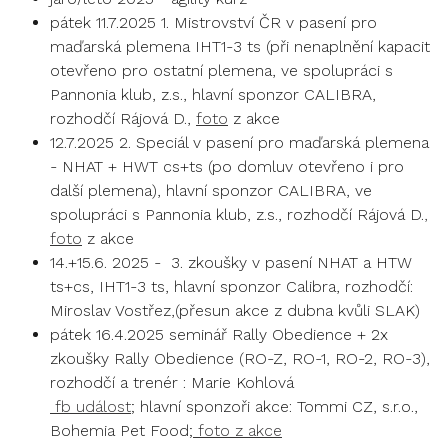
pátek 11.7.2025 1. Mistrovství ČR v pasení pro
maďarská plemena IHT1-3 ts (při nenaplnění kapacit
otevřeno pro ostatní plemena, ve spolupráci s
Pannonia klub, z.s., hlavní sponzor CALIBRA,
rozhodčí Rájová D.,
foto
z akce
12.7.2025 2. Speciál v pasení pro maďarská plemena
- NHAT + HWT cs+ts (po domluv otevřeno i pro
další plemena), hlavní sponzor CALIBRA, ve
spolupráci s Pannonia klub, z.s., rozhodčí Rájová D.
,
foto
z akce
14.+15.6. 2025 - 3. zkoušky v pasení NHAT a HTW
ts+cs, IHT1-3 ts, hlavní sponzor Calibra, rozhodčí:
Miroslav Vostřez,(přesun akce z dubna kvůli SLAK)
pátek 16.4.2025 seminář Rally Obedience + 2x
zkoušky Rally Obedience (RO-Z, RO-1, RO-2, RO-3),
rozhodčí a trenér : Marie Kohlová
fb událost
; hlavní sponzoři akce: Tommi CZ, s.r.o.,
Bohemia Pet Food;
foto z akce