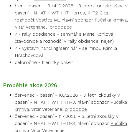
říjen - pasení - 3.+4.10.2026 - 3. podzimní zkoušky v
pasení - NHAT, HWT, IHT 1 ts+cs, IHT2-3 ts,
rozhodčí: Vostřez M., hlavní sponzor
Pučálka krmiva
,
Vitar Veteriane,
propozice
? - rally obedience - seminář s Marie Köhlová
(závodnice a rozhodčí v rally obdience, nejen)
? - výstavní handling/seminář - se mnou Kamila
Hrachovcová
celoročně - tréninky pasení
Proběhlé akce 2026
červenec - pasení - 10.7.2026 - 3. letní zkoušky v
pasení - NHAT, HWT, IHT1-3, hlavní sponzor
Pučálka
krmiva
, Vitar Veteriane,
propozice
červenec - pasení - 11.7.2026 - 3. letní zkoušky v
pasení - NHAT, HWT, IHT1-3, hlavní sponzor
Pučálka
krmiva
, Vitar Veterianae