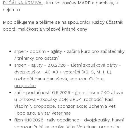
PUČÁLKA KRMIVA
- krmivo značky MARP a pamlsky, a
nejen to
Moc děkujeme a těšíme se na spolupráci. Každý účastník
obdrží maličkost a vítězové krásné ceny
srpen- podzim - agility - začíná kurz pro začátečníky
/ tréninky pro ostatní
srpen - agility - 8.8.2026 - 1.letní zkoušková párty -
dvojzkoušky - A0-A3 + veteráni (XS, S, M, I, L),
rozhodčí Hana Hanušová, sponzor: Calibra,
propozice
září - poslušnosti 6.9.2026 - garant akce ZKO Jílové
u Držkova - zkoušky ZOP, ZPU-1, rozhodčí: Kasl
Vladimír,
propozice
, sponzor akce: Bohemia Pet
Food s.r.o. a Vitar Veterinae
říjen 11.10.2026- rally obedience - dvojzkoušky, hlavní
sponzor
Pučálka krmiva
, Vitar Veterinae,
propozice