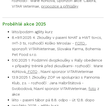
rozhodčí : Marie Kohlová, Sponzoři akce: Calibra,
VITAR Veterinae,
propozice a přihlášky
Proběhlé akce 2025
léto/podzim agility kurz
8.+9.11.2025 4. Zkoušky v pasení NHAT a HWT ts+cs,
IHT-3 ts, rozhodčí Koško Miroslav -
FOTO
,
sponzoři: VITARVeterinae, Slovakia Farma, Bohemia
Pet Food s.r.o.
5.10.2025 1. Podzimní dvojzkoušky v Rally obedience
+ případný trénink před zkouškami- rozhodčí : Marie
Kohlová,
FOTO
, hlavní sponzor VITARVeterinae
13.9.2025 1. Zkoušky ZOP ve spolupráci s Pannonia
Klub, z.s. - rozhodčí : Jana Halbrštátová -
Svobodová, hlavní sponzor VITARVeterinae,
foto
z
akce
léto - pasení tábor pá 8.8. odpo - út 12.8. dopo
jaro/léto 2025 - agility kurz